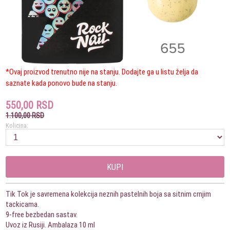
*Ovaj proizvod trenutno nije na stanju. Dodajte ga u listu želja da
saznate kada ponovo bude na stanju.
550,00 RSD
1.100,00 RSD
Kolicina:
KUPI
Tik Tok je savremena kolekcija neznih pastelnih boja sa sitnim crnjim
tackicama.
9-free bezbedan sastav.
Uvoz iz Rusiji. Ambalaza 10 ml