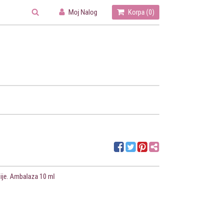
Moj Nalog
Korpa (
0
)
sije. Ambalaza 10 ml