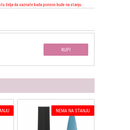
istu želja da saznate kada ponovo bude na stanju.
KUPI
ANJU
NEMA NA STANJU