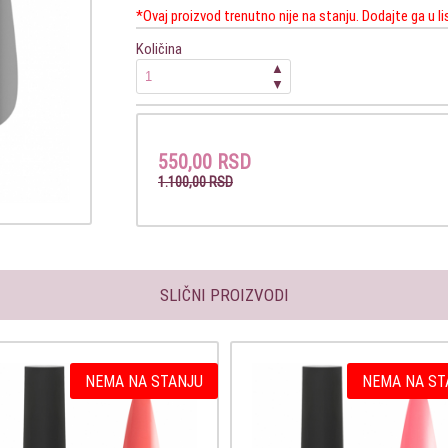
*Ovaj proizvod trenutno nije na stanju. Dodajte ga u l
Količina
▲
▼
550,00 RSD
1.100,00 RSD
SLIČNI PROIZVODI
NEMA NA STANJU
NEMA NA ST