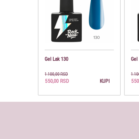
Gel Lak 130
Gel
1.100,00 RSD
1.10
550,00 RSD
550
KUPI