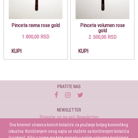
Pinceta ravna rose gold
Pinceta volumen rose
gold
1.800,00 RSD
2.500,00 RSD
KUPI
KUPI
PRATITE NAS
NEWSLETTER
Prijavite se na naš Newsletter
Ova Internet stranica koristi kolačiće za pružanje boljeg korisničkog
Prijavi se
iskustva. Korišćenjem ovog sajta se slažete sa korištenjem kolačića
(cookies). Više o tome možete pronaći u našim uslovima korišćenja.