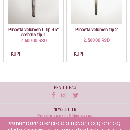
Pinceta volumen L tip 45°
Pinceta volumen tip 2
srebrna tip.1
2.500,00 RSD
2.500,00 RSD
KUPI
KUPI
PRATITE NAS
NEWSLETTER
Prijavite se na naš Newsletter
Ova Internet stranica koristi kolačiće za pružanje boljeg korisničkog
Prijavi se
iskustva. Korišćenjem ovog sajta se slažete sa korištenjem kolačića