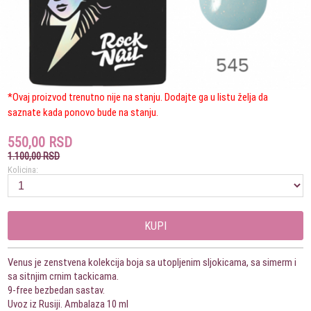
*Ovaj proizvod trenutno nije na stanju. Dodajte ga u listu želja da
saznate kada ponovo bude na stanju.
550,00 RSD
1.100,00 RSD
Kolicina:
KUPI
Venus je zenstvena kolekcija boja sa utopljenim sljokicama, sa simerm i
sa sitnjim crnim tackicama.
9-free bezbedan sastav.
Uvoz iz Rusiji. Ambalaza 10 ml