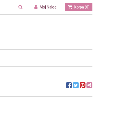
Moj Nalog
Korpa (
0
)