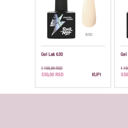
Gel Lak 630
Gel
1.100,00 RSD
1.10
550,00 RSD
550
KUPI