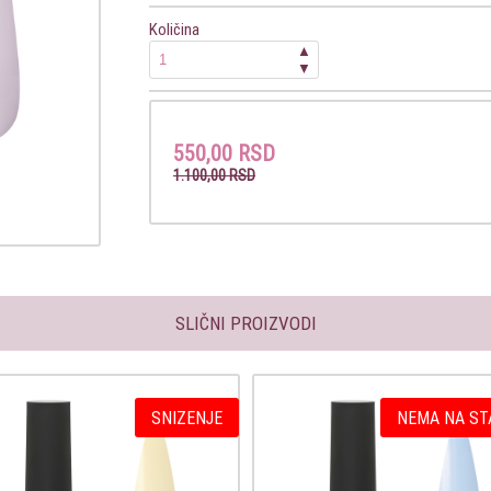
Količina
▲
▼
550,00 RSD
1.100,00 RSD
SLIČNI PROIZVODI
SNIZENJE
NEMA NA ST