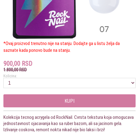
*Ovaj proizvod trenutno nije na stanju. Dodajte ga u listu želja da
saznate kada ponovo bude na stanju.
900,00 RSD
1.800,00 RSD
Kolicina:
KUPI
Kolekcija tecnog acrygela od RockNail. Cvrsta tekstura koja omogucava
jednostavnost ojacavanja kao sa ruber bazom, ali sa jacinom gela.
Izlivanje coskova, remont nokta nikad nije bio laksi i brzi!