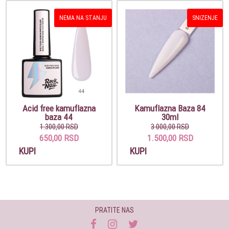
NEMA NA STANJU
SNIZENJE
Acid free kamuflazna
Kamuflazna Baza 84
baza 44
30ml
1.300,00 RSD
3.000,00 RSD
650,00 RSD
1.500,00 RSD
KUPI
KUPI
PRATITE NAS