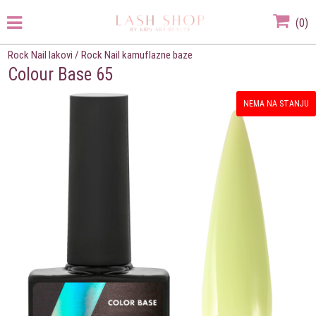
(
0
)
Rock Nail lakovi
/
Rock Nail kamuflazne baze
Colour Base 65
NEMA NA STANJU