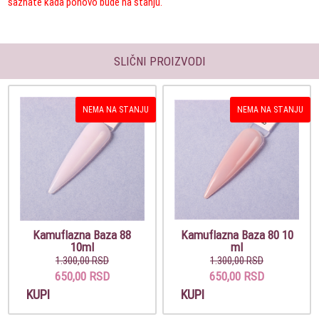
saznate kada ponovo bude na stanju.
SLIČNI PROIZVODI
NEMA NA STANJU
NEMA NA STANJU
Kamuflazna Baza 88
Kamuflazna Baza 80 10
10ml
ml
1.300,00 RSD
1.300,00 RSD
650,00 RSD
650,00 RSD
KUPI
KUPI