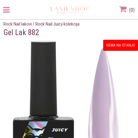
(
0
)
Rock Nail lakovi
/
Rock Nail Juicy kolekcija
Gel Lak 882
NEMA NA STANJU