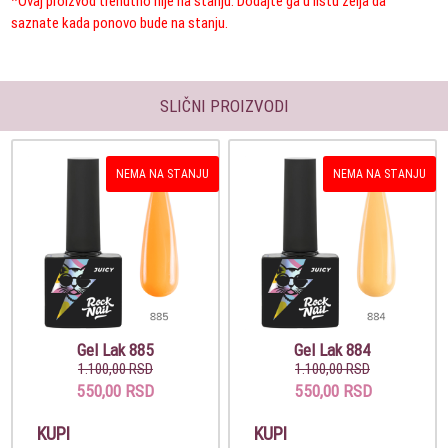
*Ovaj proizvod trenutno nije na stanju. Dodajte ga u listu želja da
saznate kada ponovo bude na stanju.
SLIČNI PROIZVODI
NEMA NA STANJU
NEMA NA STANJU
Gel Lak 885
Gel Lak 884
1.100,00 RSD
1.100,00 RSD
550,00 RSD
550,00 RSD
KUPI
KUPI