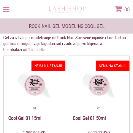
(
0
)
ROCK NAIL GEL MODELING COOL GEL
Gel za izlivanje i modeliranje od Rock Nail. Savrsene nijanse i komfortna
gustina omogucavaju lagodan rad i zadovoljstvo klijenata.
U ambalazi od 15ml i 50ml.
NEMA NA STANJU
NEMA NA STANJU
Cool Gel 01 15ml
Cool Gel 01 50ml
1.800,00 RSD
4.000,00 RSD