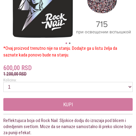
*Ovaj proizvod trenutno nije na stanju. Dodajte ga u listu želja da
saznate kada ponovo bude na stanju.
600,00 RSD
1.200,00 RSD
Kolicina:
KUPI
Reflektujuca boja od Rock Nail. Sljokice dodju do izrazaja pod blicem i
odredjenim svetlom. Moze da se namaze samostalno ili preko slicne boje
za puniji efekat.