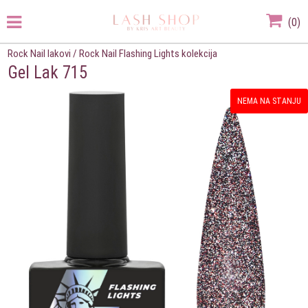
(
0
)
Rock Nail lakovi
/
Rock Nail Flashing Lights kolekcija
Gel Lak 715
NEMA NA STANJU