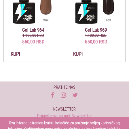
Gel Lak 964
Gel Lak 969
1.100,00 RSD
1.100,00 RSD
550,00 RSD
550,00 RSD
KUPI
KUPI
PRATITE NAS
NEWSLETTER
Prijavite se na naš Newsletter
Ova Internet stranica koristi kolačiće za pružanje boljeg korisničkog
Prijavi se
iskustva. Korišćenjem ovog sajta se slažete sa korištenjem kolačića