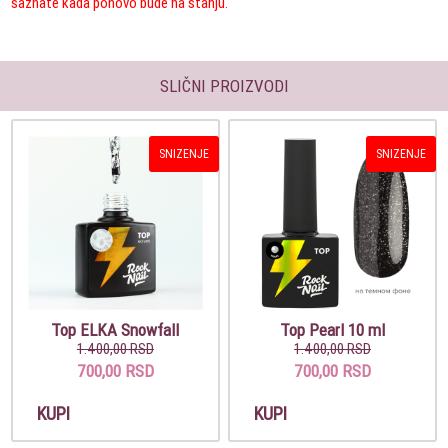
saznate kada ponovo bude na stanju.
SLIČNI PROIZVODI
SNIZENJE
SNIZENJE
Top ELKA Snowfall
Top Pearl 10 ml
1.400,00 RSD
1.400,00 RSD
700,00 RSD
700,00 RSD
KUPI
KUPI