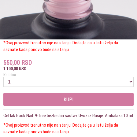
*Ovaj proizvod trenutno nije na stanju. Dodajte ga u listu želja da
saznate kada ponovo bude na stanju.
550,00 RSD
1.100,00 RSD
Kolicina:
KUPI
Gel lak Rock Nail. 9-free bezbedan sastav. Uvoz iz Rusije. Ambalaza 10 ml
*Ovaj proizvod trenutno nije na stanju. Dodajte ga u listu želja da
saznate kada ponovo bude na stanju.