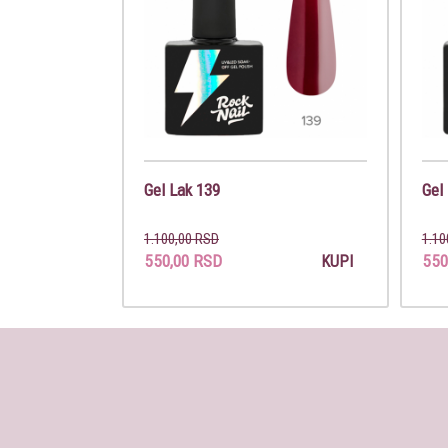
Gel Lak 139
Gel
1.100,00 RSD
1.10
550,00 RSD
550
KUPI