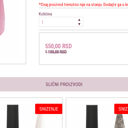
*Ovaj proizvod trenutno nije na stanju. Dodajte ga u l
Količina
▲
▼
550,00 RSD
1.100,00 RSD
SLIČNI PROIZVODI
SNIZENJE
SNIZ