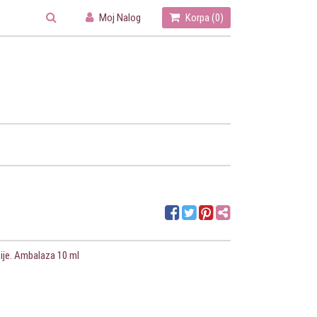
Moj Nalog
Korpa (
0
)
sije. Ambalaza 10 ml