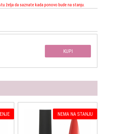
istu želja da saznate kada ponovo bude na stanju.
KUPI
ENJE
NEMA NA STANJU