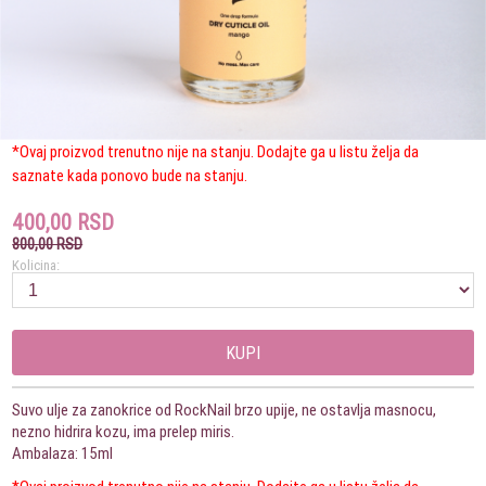
*Ovaj proizvod trenutno nije na stanju. Dodajte ga u listu želja da
saznate kada ponovo bude na stanju.
400,00 RSD
800,00 RSD
Kolicina:
KUPI
Suvo ulje za zanokrice od RockNail brzo upije, ne ostavlja masnocu,
nezno hidrira kozu, ima prelep miris.
Ambalaza: 15ml