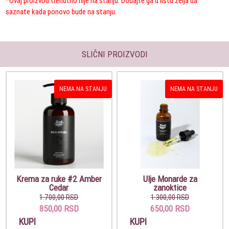
*Ovaj proizvod trenutno nije na stanju. Dodajte ga u listu želja da
saznate kada ponovo bude na stanju.
SLIČNI PROIZVODI
NEMA NA STANJU
NEMA NA STANJU
Krema za ruke #2 Amber
Ulje Monarde za
Cedar
zanoktice
1.700,00 RSD
1.300,00 RSD
850,00 RSD
650,00 RSD
KUPI
KUPI