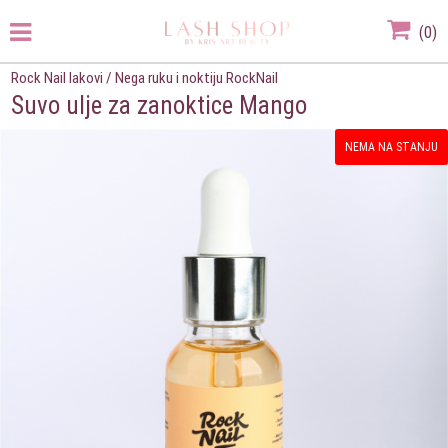
(
0
)
Rock Nail lakovi
/
Nega ruku i noktiju RockNail
Suvo ulje za zanoktice Mango
NEMA NA STANJU