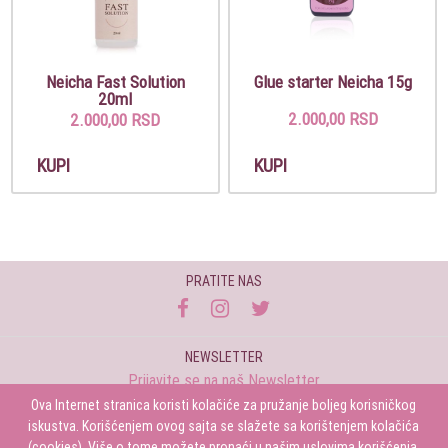
Neicha Fast Solution
Glue starter Neicha 15g
20ml
2.000,00 RSD
2.000,00 RSD
KUPI
KUPI
PRATITE NAS
NEWSLETTER
Prijavite se na naš Newsletter
Ova Internet stranica koristi kolačiće za pružanje boljeg korisničkog
Prijavi se
iskustva. Korišćenjem ovog sajta se slažete sa korištenjem kolačića
(cookies). Više o tome možete pronaći u našim uslovima korišćenja.