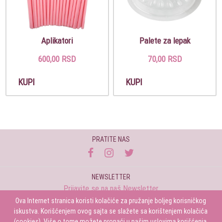
Aplikatori
Palete za lepak
600,00 RSD
70,00 RSD
KUPI
KUPI
PRATITE NAS
NEWSLETTER
Prijavite se na naš Newsletter
Ova Internet stranica koristi kolačiće za pružanje boljeg korisničkog
Prijavi se
iskustva. Korišćenjem ovog sajta se slažete sa korištenjem kolačića
(cookies). Više o tome možete pronaći u našim uslovima korišćenja.